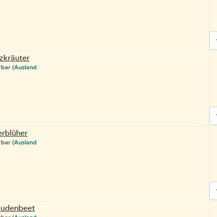
kräuter
rbar
(Ausland
blüher
rbar
(Ausland
taudenbeet