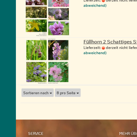
Lieferzeit:
derzeit nicht liefe
abweichend)
Füllhorn 2 Schattiges 
Lieferzeit:
derzeit nicht liefe
abweichend)
Sortieren nach
8 pro Seite
Sortieren
pro Seite
nach
SERVICE
MEHR ÜBE