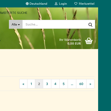
Deutschland
Login
Merkzettel
RWEITERTE SUCHE
Suche...
Alle
Ihr Warenkorb
0,00 EUR
«
1
2
3
4
5
...
60
»