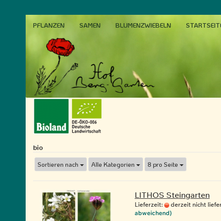
PFLANZEN
SAMEN
BLUMENZWIEBELN
STARTSEIT
bio
Sortieren nach
Alle Kategorien
8 pro Seite
Sortieren
pro Seite
nach
LITHOS Steingarten
Lieferzeit:
derzeit nicht liefe
abweichend)