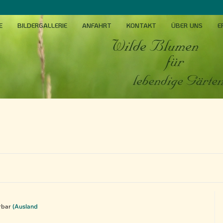
E
BILDERGALLERIE
ANFAHRT
KONTAKT
ÜBER UNS
E
rbar
(Ausland