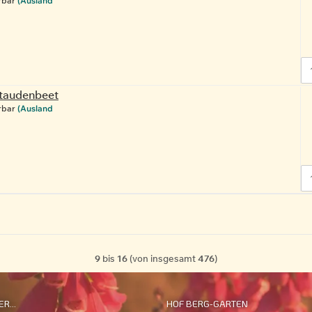
rbar
(Ausland
Staudenbeet
rbar
(Ausland
9
bis
16
(von insgesamt
476
)
R...
HOF BERG-GARTEN