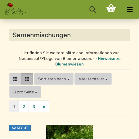
Samenmischungen
Hier finden Sie weitere hilfreiche Informationen zur
Neuansaat/Pflege von Blumenwiesen:
-> Hinweise zu
Blumenwiesen
Sortieren nach
Sortieren nach
Alle Hersteller
pro Seite
8 pro Seite
1
2
3
»
SAATGUT