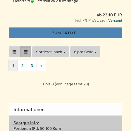
Lieferzeit:
Lieferzeit ca 2-5 werktage
ab 22,10 EUR
inkl. 7% MwSt. zzgl.
Versand
ZUM ARTIKEL
Sortieren nach
pro Seite
Sortieren nach
8 pro Seite
1
2
3
»
1
bis
8
(von insgesamt
20
)
Informationen
Saatgut Info:
Portionen (Pt): 50-100 Korn