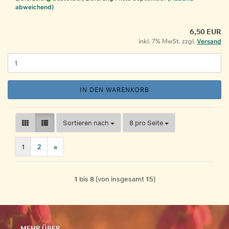
abweichend)
6,50 EUR
inkl. 7% MwSt. zzgl.
Versand
IN DEN WARENKORB
Sortieren nach
pro Seite
Sortieren nach
8 pro Seite
1
2
»
1
bis
8
(von insgesamt
15
)
MEHR ÜBER...