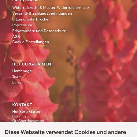
Widerrufsrecht & Muster-Widerrufsformular
Versand- & Zahlungsbedingungen
Sitzung unterbrochen
Impressum
Privatsphäre und Datenschutz
AGB
Cookie Einstellungen
HOF BERG-GARTEN
Homepage
Team
Links
KONTAKT
Hof Berg-Garten
Björn Lau
Großherrischwand
Lindenweg 17
D 79737 Herrischried -
Diese Webseite verwendet Cookies und andere