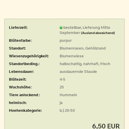
Lieferzeit:
bestellbar, Lieferung Mitte
September
(Ausland abweichend)
Blütenfarbe:
purpur
Standort:
Blumenrasen, Gehölzrand
Wiesenzugehörigkeit:
Blumenwiese
Standortbeding.:
halbschattig, nahrhaft, frisch
Lebensdauer:
ausdauernde Staude
Blütezeit:
4-5
Wuchshöhe:
25
Tiere anlockend :
Hummeln
heimisch:
ja
Hoehenkategorie:
b.) 20-50
6,50 EUR