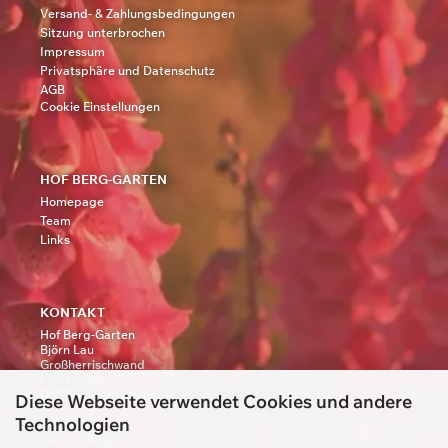
Versand- & Zahlungsbedingungen
Sitzung unterbrochen
Impressum
Privatsphäre und Datenschutz
AGB
Cookie Einstellungen
HOF BERG-GARTEN
Homepage
Team
Links
KONTAKT
Hof Berg-Garten
Björn Lau
Großherrischwand
Lindenweg 17
D 79737 Herrischried -
Diese Webseite verwendet Cookies und andere
Technologien
Tel.: 07764/239
Fax: 07764/215