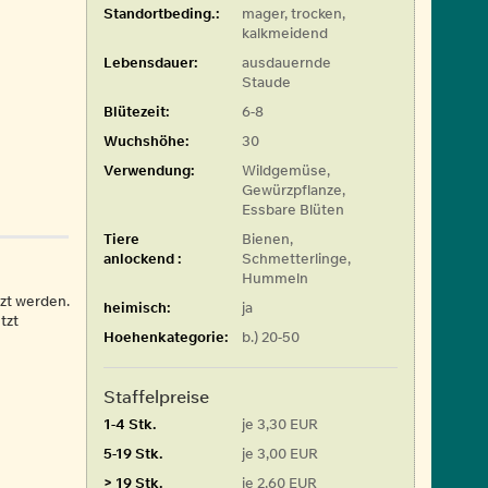
Standortbeding.:
mager, trocken,
kalkmeidend
Lebensdauer:
ausdauernde
Staude
Blütezeit:
6-8
Wuchshöhe:
30
Verwendung:
Wildgemüse,
Gewürzpflanze,
Essbare Blüten
Tiere
Bienen,
anlockend :
Schmetterlinge,
Hummeln
zt werden.
heimisch:
ja
tzt
Hoehenkategorie:
b.) 20-50
Staffelpreise
1-4 Stk.
je 3,30 EUR
5-19 Stk.
je 3,00 EUR
> 19 Stk.
je 2,60 EUR