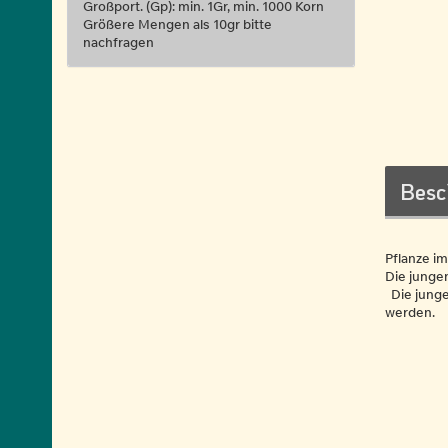
Großport. (Gp): min. 1Gr, min. 1000 Korn
Größere Mengen als 10gr bitte
nachfragen
Besc
Pflanze i
Die junge
Die junge
werden.