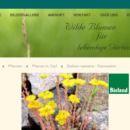
E
BILDERGALLERIE
ANFAHRT
KONTAKT
ÜBER UNS
E
»
»
»
Pflanzen
Pflanze im Topf
Sedum rupestre - Tripmadam