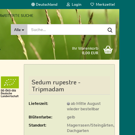
Deutschland
Login
Merkzettel
RWEITERTE SUCHE
Suche...
Alle
Ihr Warenkorb
0,00 EUR
Sedum rupestre -
Tripmadam
Lieferzeit:
ab Mitte August
wieder bestellbar
Blütenfarbe:
gelb
Standort:
Magerrasen/Steingärten,
Dachgarten