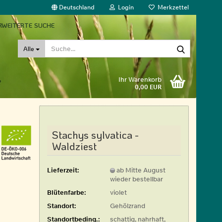
Deutschland
Login
Merkzettel
RWEITERTE SUCHE
Suche...
Alle
Ihr Warenkorb
0,00 EUR
Stachys sylvatica -
Waldziest
Lieferzeit:
ab Mitte August
wieder bestellbar
Blütenfarbe:
violet
Standort:
Gehölzrand
Standortbeding.:
schattig, nahrhaft,