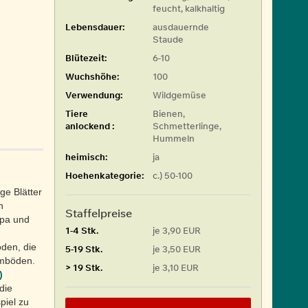
feucht, kalkhaltig
Lebensdauer:
ausdauernde
Staude
Blütezeit:
6-10
Wuchshöhe:
100
Verwendung:
Wildgemüse
Tiere
Bienen,
anlockend :
Schmetterlinge,
Hummeln
heimisch:
ja
Hoehenkategorie:
c.) 50-100
ge Blätter
n
Staffelpreise
opa und
1-4 Stk.
je 3,90 EUR
öden, die
5-19 Stk.
je 3,50 EUR
hmböden.
> 19 Stk.
je 3,10 EUR
)
die
piel zu