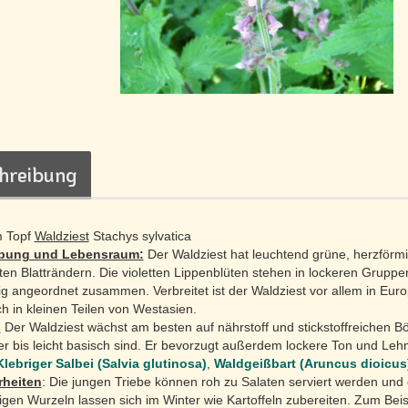
hreibung
m Topf
Waldziest
Stachys sylvatica
bung und Lebensraum:
Der Waldziest hat leuchtend grüne, herzförmi
ten Blatträndern. Die violetten Lippenblüten stehen in lockeren Gruppe
ig angeordnet zusammen. Verbreitet ist der Waldziest vor allem in Eur
h in kleinen Teilen von Westasien.
:
Der Waldziest wächst am besten auf nährstoff und stickstoffreichen B
uer bis leicht basisch sind. Er bevorzugt außerdem lockere Ton und Le
Klebriger Salbei (Salvia glutinosa)
,
Waldgeißbart (Aruncus dioicus
heiten
: Die jungen Triebe können roh zu Salaten serviert werden und 
tigen Wurzeln lassen sich im Winter wie Kartoffeln zubereiten. Zum Beis