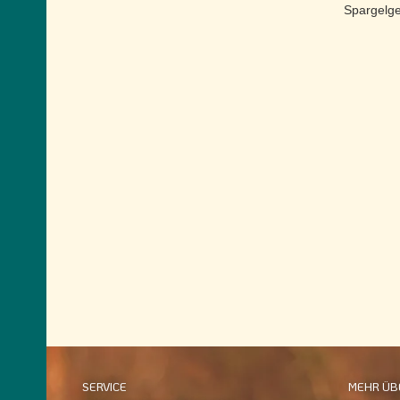
Spargelg
SERVICE
MEHR ÜBE