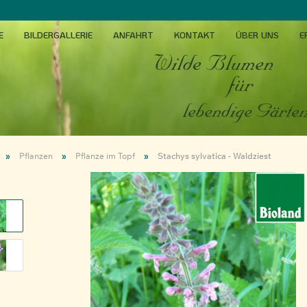
E
BILDERGALLERIE
ANFAHRT
KONTAKT
ÜBER UNS
E
»
»
»
Pflanzen
Pflanze im Topf
Stachys sylvatica - Waldziest