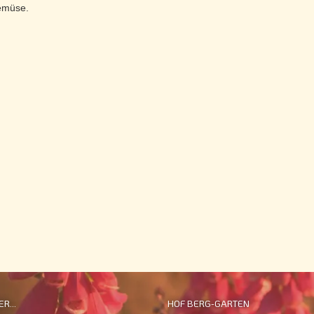
emüse.
R...
HOF BERG-GARTEN