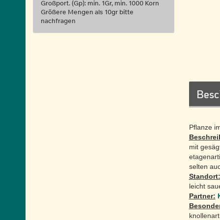
Großport. (Gp): min. 1Gr, min. 1000 Korn
Größere Mengen als 10gr bitte
nachfragen
Besc
Pflanze i
Beschrei
mit gesäg
etagenart
selten auc
Standort
leicht sa
Partner:
Besonder
knollenar