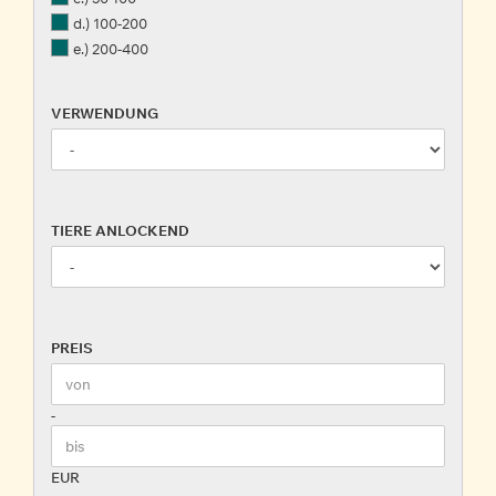
d.) 100-200
e.) 200-400
VERWENDUNG
VERWENDUNG
TIERE
TIERE ANLOCKEND
ANLOCKEND
PREIS
PREIS
Preis bis
-
EUR