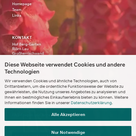
Homepage
Team
Links
KONTAKT
Hof Berg-Garten
Björn Lau
Großherrischwand
Lindenweg 17
D 79737 Herrischried -
Diese Webseite verwendet Cookies und andere
Technologien
Tel.: 07764/239
Fax: 07764/215
Wir verwenden Cookies und ähnliche Technologien, auch von
E-Mail
Drittanbietern, um die ordentliche Funktionsweise der Website zu
gewährleisten, die Nutzung unseres Angebotes zu analysieren und
Ihnen ein bestmögliches Einkaufserlebnis bieten zu können. Weitere
Informationen finden Sie in unserer
Datenschutzerklärung
.
SERVICE
Alle Akzeptieren
FAQ-Fragen und Antworten
Nur Notwendige