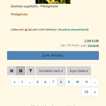
Genista sagittalis - Pfeilginster
Pfeilginster
Lieferzeit:
derzeit nicht lieferbar
(Ausland abweichend)
2,00 EUR
inkl. 7% MwSt. zzgl.
Versand
ZUM ARTIKEL
FILTER
Sortieren nach
pro Seite
Sortieren nach
8 pro Seite
«
1
...
5
6
7
8
9
10
11
...
33
»