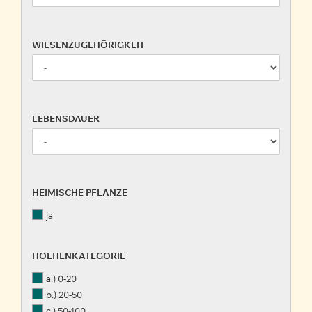
WIESENZUGEHÖRIGKEIT
WIESENZUGEHÖRIGKEIT
LEBENSDAUER
LEBENSDAUER
HEIMISCHE
HEIMISCHE PFLANZE
PFLANZE
ja
HOEHENKATEGORIE
HOEHENKATEGORIE
a.) 0-20
b.) 20-50
c.) 50-100