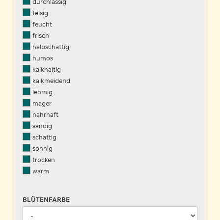
durchlässig
felsig
feucht
frisch
halbschattig
humos
kalkhaltig
kalkmeidend
lehmig
mager
nahrhaft
sandig
schattig
sonnig
trocken
warm
BLÜTENFARBE
BLÜTENFARBE