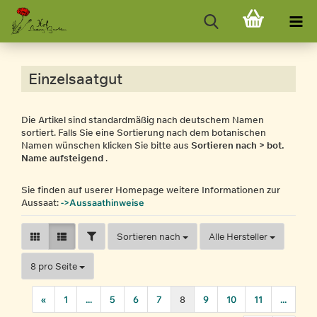
Einzelsaatgut
Die Artikel sind standardmäßig nach deutschem Namen
sortiert. Falls Sie eine Sortierung nach dem botanischen
Namen wünschen klicken Sie bitte aus
Sortieren nach > bot.
Name aufsteigend
.
Sie finden auf userer Homepage weitere Informationen zur
Aussaat:
->Aussaathinweise
FILTER
Sortieren nach
Sortieren nach
Alle Hersteller
pro Seite
8 pro Seite
«
1
...
5
6
7
8
9
10
11
...