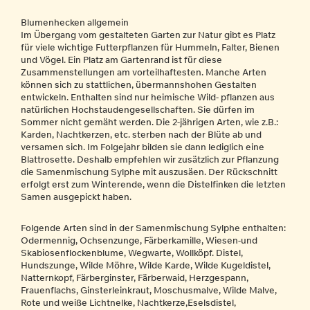
Blumenhecken allgemein
Im Übergang vom gestalteten Garten zur Natur gibt es Platz
für viele wichtige Futterpflanzen für Hummeln, Falter, Bienen
und Vögel. Ein Platz am Gartenrand ist für diese
Zusammenstellungen am vorteilhaftesten. Manche Arten
können sich zu stattlichen, übermannshohen Gestalten
entwickeln. Enthalten sind nur heimische Wild- pflanzen aus
natürlichen Hochstaudengesellschaften. Sie dürfen im
Sommer nicht gemäht werden. Die 2-jährigen Arten, wie z.B.:
Karden, Nachtkerzen, etc. sterben nach der Blüte ab und
versamen sich. Im Folgejahr bilden sie dann lediglich eine
Blattrosette. Deshalb empfehlen wir zusätzlich zur Pflanzung
die Samenmischung Sylphe mit auszusäen. Der Rückschnitt
erfolgt erst zum Winterende, wenn die Distelfinken die letzten
Samen ausgepickt haben.
Folgende Arten sind in der Samenmischung Sylphe enthalten:
Odermennig, Ochsenzunge, Färberkamille, Wiesen-und
Skabiosenflockenblume, Wegwarte, Wollköpf. Distel,
Hundszunge, Wilde Möhre, Wilde Karde, Wilde Kugeldistel,
Natternkopf, Färberginster, Färberwaid, Herzgespann,
Frauenflachs, Ginsterleinkraut, Moschusmalve, Wilde Malve,
Rote und weiße Lichtnelke, Nachtkerze,Eselsdistel,