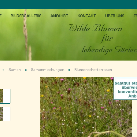
E
BILDERGALLERIE
ANFAHRT
KONTAKT
ÜBER UNS
E
»
»
»
Samen
Samenmischungen
Blumenschotterrasen