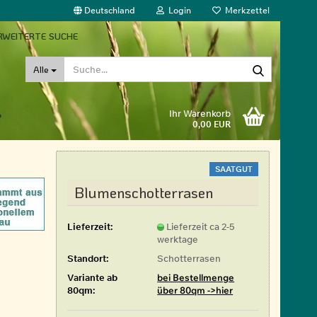
Deutschland
Login
Merkzettel
RWEITERTE SUCHE
Suche...
Alle
Ihr Warenkorb
0,00 EUR
SAATGUT
Blumenschotterrasen
Lieferzeit:
Lieferzeit ca 2-5
werktage
Standort:
Schotterrasen
Variante ab
bei Bestellmenge
80qm:
über 80qm ->hier