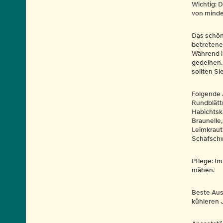
Wichtig: D
von minde
Das schön
betretene
Während i
gedeihen.
sollten Si
Folgende 
Rundblätt
Habichtsk
Braunelle
Leimkraut
Schafschw
Pflege: I
mähen.
Beste Auss
kühleren J