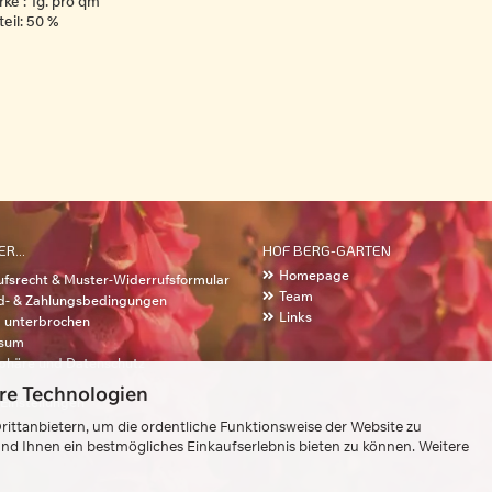
ke : 1g. pro qm
eil: 50 %
R...
HOF BERG-GARTEN
Homepage
fsrecht & Muster-Widerrufsformular
Team
d- & Zahlungsbedingungen
Links
g unterbrochen
sum
sphäre und Datenschutz
re Technologien
Einstellungen
ittanbietern, um die ordentliche Funktionsweise der Website zu
nd Ihnen ein bestmögliches Einkaufserlebnis bieten zu können. Weitere