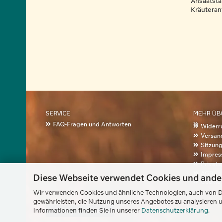
Ansaatstär
Kräuterant
SERVICE
MEHR ÜBE
FAQ-Fragen und Antworten
Widerru
Versan
Sitzun
Impres
Privat
AGB
Diese Webseite verwendet Cookies und ande
Cookie 
Wir verwenden Cookies und ähnliche Technologien, auch von Dr
gewährleisten, die Nutzung unseres Angebotes zu analysieren u
Informationen finden Sie in unserer
Datenschutzerklärung
.
Vertrag widerrufen