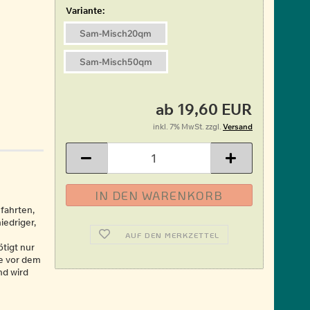
Variante:
Sam-Misch20qm
Sam-Misch50qm
ab 19,60 EUR
inkl. 7% MwSt. zzgl.
Versand
fahrten,
iedriger,
AUF DEN MERKZETTEL
tigt nur
ie vor dem
nd wird