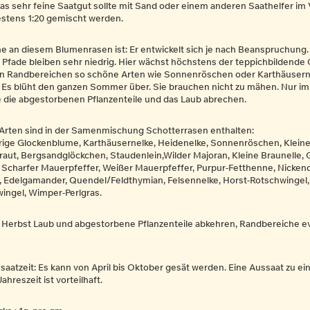
as sehr feine Saatgut sollte mit Sand oder einem anderen Saathelfer im 
stens 1:20 gemischt werden.
e an diesem Blumenrasen ist: Er entwickelt sich je nach Beanspruchung.
 Pfade bleiben sehr niedrig. Hier wächst höchstens der teppichbildende
n Randbereichen so schöne Arten wie Sonnenröschen oder Karthäusern
 Es blüht den ganzen Sommer über. Sie brauchen nicht zu mähen. Nur im
e die abgestorbenen Pflanzenteile und das Laub abrechen.
Arten sind in der Samenmischung Schotterrasen enthalten:
rige Glockenblume, Karthäusernelke, Heidenelke, Sonnenröschen, Klein
raut, Bergsandglöckchen, Staudenlein,Wilder Majoran, Kleine Braunelle,
, Scharfer Mauerpfeffer, Weißer Mauerpfeffer, Purpur-Fetthenne, Nicken
, Edelgamander, Quendel/Feldthymian, Felsennelke, Horst-Rotschwingel,
ingel, Wimper-Perlgras.
m Herbst Laub und abgestorbene Pflanzenteile abkehren, Randbereiche e
aatzeit: Es kann von April bis Oktober gesät werden. Eine Aussaat zu ei
ahreszeit ist vorteilhaft.