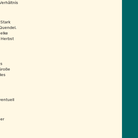
Verhältnis
 Stark
 Quendel.
elke
 Herbst
es
 Große
des
ventuell
ner