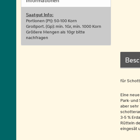
Informationen
Saatgut Info:
Portionen (Pt): 50-100 Korn
Großport. (Gp): min. 1Gr, min. 1000 Korn
Größere Mengen als 10gr bitte
nachfragen
Besc
für Schot
Eine neue
Park- und 
aber sehr 
schottera
3-5 % Erda
Rütteln de
eingesät u