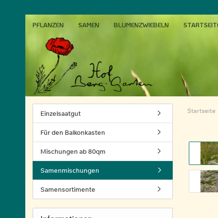
PFLANZEN
SAMEN
BLUMENZWIEBELN
STARTSEIT
Startseite
Einzelsaatgut
Für den Balkonkasten
Mischungen ab 80qm
Samenmischungen
Samensortimente