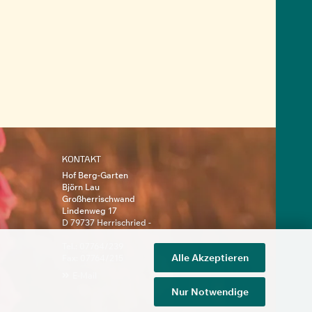
KONTAKT
Hof Berg-Garten
Björn Lau
Großherrischwand
Lindenweg 17
D 79737 Herrischried -
Tel.: 07764/239
Alle Akzeptieren
Fax: 07764/215
E-Mail
Nur Notwendige