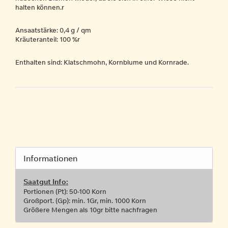
halten können.r
Ansaatstärke: 0,4 g / qm
Kräuteranteil: 100 %r
Enthalten sind: Klatschmohn, Kornblume und Kornrade.
Informationen
Saatgut Info:
Portionen (Pt): 50-100 Korn
Großport. (Gp): min. 1Gr, min. 1000 Korn
Größere Mengen als 10gr bitte nachfragen