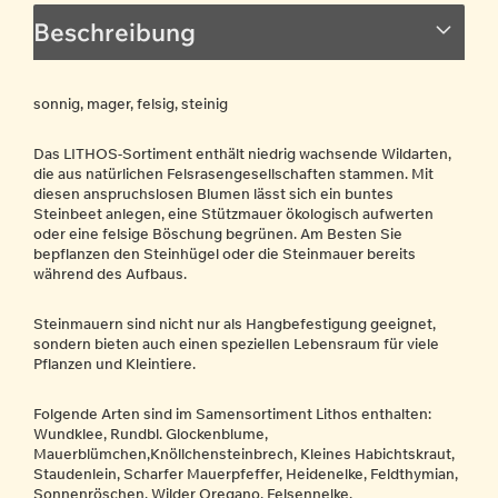
Beschreibung
sonnig, mager, felsig, steinig
Das LITHOS-Sortiment enthält niedrig wachsende Wildarten,
die aus natürlichen Felsrasengesellschaften stammen. Mit
diesen anspruchslosen Blumen lässt sich ein buntes
Steinbeet anlegen, eine Stützmauer ökologisch aufwerten
oder eine felsige Böschung begrünen. Am Besten Sie
bepflanzen den Steinhügel oder die Steinmauer bereits
während des Aufbaus.
Steinmauern sind nicht nur als Hangbefestigung geeignet,
sondern bieten auch einen speziellen Lebensraum für viele
Pflanzen und Kleintiere.
Folgende Arten sind im Samensortiment Lithos enthalten:
Wundklee, Rundbl. Glockenblume,
Mauerblümchen,Knöllchensteinbrech, Kleines Habichtskraut,
Staudenlein, Scharfer Mauerpfeffer, Heidenelke, Feldthymian,
Sonnenröschen, Wilder Oregano, Felsennelke.